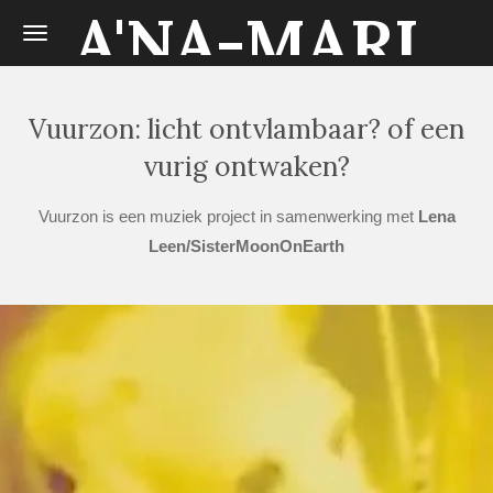
A'NA-MARI
Ga
direct
naar
de
Vuurzon: licht ontvlambaar? of een
hoofdinhoud
vurig ontwaken?
Vuurzon is een muziek project in samenwerking met
Lena
Leen/SisterMoonOnEarth