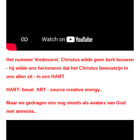
Het nummer Vredevorst: Christus wilde geen kerk bouwen
- hij wilde ons herinneren dat het Christus bewustzijn in
ons allen zit - in ons HART
HART- bevat ART - source creative energy..
Maar we gedragen ons nog steeds als avatars van God
met amnesia..