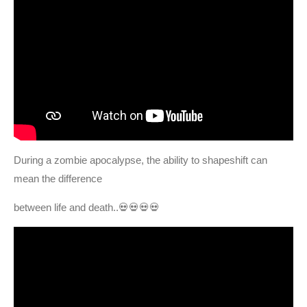
During a zombie apocalypse, the ability to shapeshift can
mean the difference
b
etween life and death..💀💀💀💀