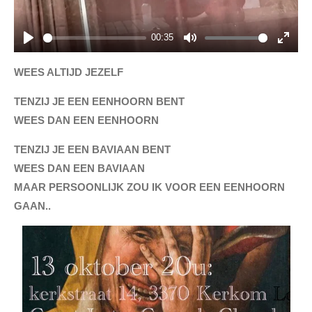
l
e
a
e
00:35
y
n
P
M
E
l
u
n
WEES ALTIJD JEZELF
a
t
t
TENZIJ JE EEN EENHOORN BENT
y
e
e
WEES DAN EEN EENHOORN
r
f
TENZIJ JE EEN BAVIAAN BENT
u
WEES DAN EEN BAVIAAN
l
MAAR PERSOONLIJK ZOU IK VOOR EEN EENHOORN
l
GAAN..
s
c
r
e
e
n