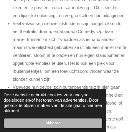
lijken en te passen in onze samenleving ·. Dit is slechts
een tijdelijke oplossing , en vergroot alleen hun uitdagingen.
Veel volwassen nieuwetijdskinderen zijn aangetrokken tot
het theatrale, drama, en Stand-up Comedy. Op deze
manier kunnen ze zich ” voordoen als iemand anders”
maar in werkelijkheid gebruiken ze dit als een manier om te
ventileren, stoom af te blazen en hun eigen standpunten en
opgekropte emoties te uiten. Het is ook een plek voor
“buitenbeentjes” om een toevluchtsoord vinden waar ze
zichzelf kunnen zijn.
Vanwege hun gevoel zo’n buitenbeentje te zijn hier, gaan
Deze website gebruikt cookies voor analyse-
velen door perioden van ernstig verdriet, eenzaamheid en
doeleinden en/of het tonen van advertenties. Door
ontheemding · .. en velen gaan
aan de drugs
of alcohol of
gebruik te blijven maken van de site gaat u hiermee
akkoord.
doen een
zelfmoordpoging
om een uitweg te vinden.
Een kenmerk dat een groot percentage van de eerste golf
Akkoord
Indigo’s hebben, is leven met extreme ontberingen als