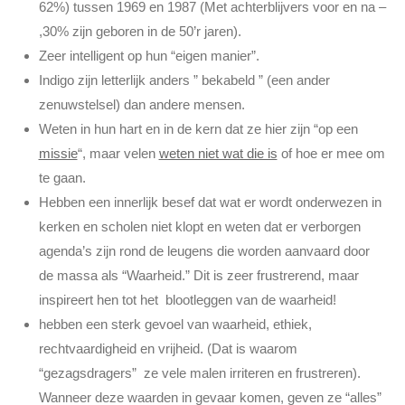
62%) tussen 1969 en 1987 (Met achterblijvers voor en na –
n
,30% zijn geboren in de 50’r jaren).
Zeer intelligent op hun “eigen manier”.
Indigo zijn letterlijk anders ” bekabeld ” (een ander
zenuwstelsel) dan andere mensen.
Weten in hun hart en in de kern dat ze hier zijn “op een
missie
“, maar velen
weten niet wat die is
of hoe er mee om
te gaan.
Hebben een innerlijk besef dat wat er wordt onderwezen in
kerken en scholen niet klopt en weten dat er verborgen
agenda’s zijn rond de leugens die worden aanvaard door
de massa als “Waarheid.” Dit is zeer frustrerend, maar
inspireert hen tot het blootleggen van de waarheid!
hebben een sterk gevoel van waarheid, ethiek,
rechtvaardigheid en vrijheid. (Dat is waarom
“gezagsdragers” ze vele malen irriteren en frustreren).
Wanneer deze waarden in gevaar komen, geven ze “alles”