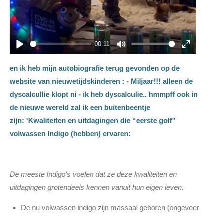
00:11
P
M
E
l
u
n
en ik heb mijn autobiografie terug gevonden op de
a
t
t
website van nieuwetijdskinderen : - Miljaar!!! alleen de
y
e
e
dyscalcullie klopt ni - ik heb dyscalculie.. hmmpff ook in
r
de nieuwe wereld zal ik een buitenbeentje
f
zijn:
'Kwaliteiten en uitdagingen die “eerste golf”
u
volwassen Indigo (hebben) ervaren:
l
l
s
De meeste Indigo’s voelen dat ze deze kwaliteiten en
c
uitdagingen grotendeels kennen vanuit hun eigen leven.
r
e
De nu volwassen indigo zijn massaal geboren (ongeveer
e