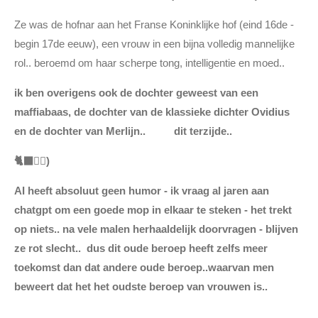
Ze was de hofnar aan het Franse Koninklijke hof (eind 16de -
begin 17de eeuw), een vrouw in een bijna volledig mannelijke
rol.. beroemd om haar scherpe tong, intelligentie en moed..
ik ben overigens ook de dochter geweest van een
maffiabaas, de dochter van de klassieke dichter Ovidius
en de dochter van Merlijn.. dit terzijde..
🐈‍⬛👈🏿)
AI heeft absoluut geen humor - ik vraag al jaren aan
chatgpt om een goede mop in elkaar te steken - het trekt
op niets.. na vele malen herhaaldelijk doorvragen - blijven
ze rot slecht.. dus dit oude beroep heeft zelfs meer
toekomst dan dat andere oude beroep..waarvan men
beweert dat het het oudste beroep van vrouwen is..