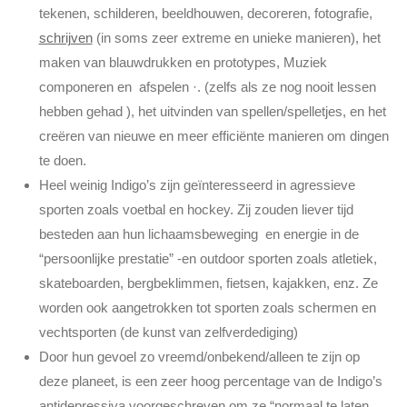
tekenen, schilderen, beeldhouwen, decoreren, fotografie,
schrijven
(in soms zeer extreme en unieke manieren), het
maken van blauwdrukken en prototypes, Muziek
componeren en afspelen ·. (zelfs als ze nog nooit lessen
hebben gehad ), het uitvinden van spellen/spelletjes, en het
creëren van nieuwe en meer efficiënte manieren om dingen
te doen.
Heel weinig Indigo’s zijn geïnteresseerd in agressieve
sporten zoals voetbal en hockey. Zij zouden liever tijd
besteden aan hun lichaamsbeweging en energie in de
“persoonlijke prestatie” -en outdoor sporten zoals atletiek,
skateboarden, bergbeklimmen, fietsen, kajakken, enz. Ze
worden ook aangetrokken tot sporten zoals schermen en
vechtsporten (de kunst van zelfverdediging)
Door hun gevoel zo vreemd/onbekend/alleen te zijn op
deze planeet, is een zeer hoog percentage van de Indigo’s
antidepressiva voorgeschreven om ze “normaal te laten