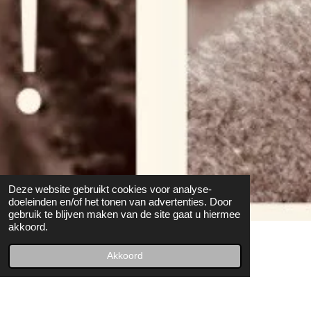
Deze website gebruikt cookies voor analyse-
doeleinden en/of het tonen van advertenties. Door
gebruik te blijven maken van de site gaat u hiermee
akkoord.
De ommekeer van 2020
Akkoord
In september 2020, net als voor velen, veranderde alles. Ik
ervoer een – en het was slechts de start van een doorlopende